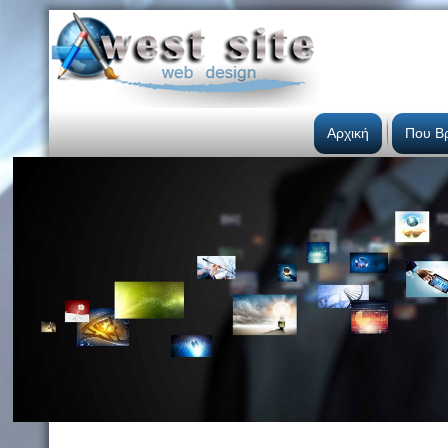
Αρχική
Που Β