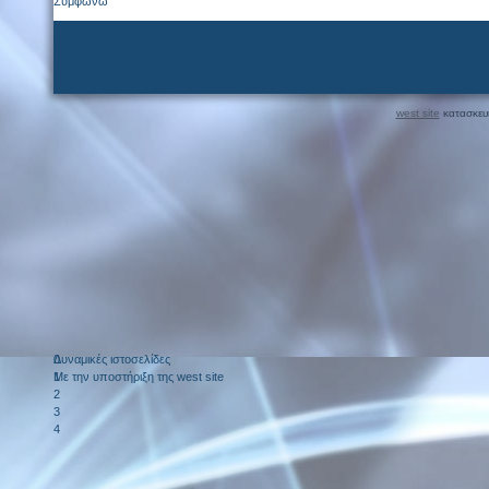
Συμφωνώ
west site
κατασκευή
Δυναμικές ιστοσελίδες
0
Με την υποστήριξη της west site
1
2
3
4